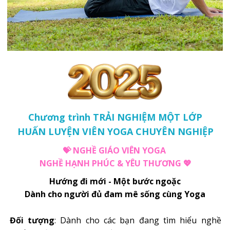
Chương trình TRẢI NGHIỆM MỘT LỚP
HUẤN LUYỆN VIÊN YOGA CHUYÊN NGHIỆP
💝 NGHỀ GIÁO VIÊN YOGA
NGHỀ HẠNH PHÚC & YÊU THƯƠNG 💖
Hướng đi mới - Một bước ngoặc
Dành cho người đủ đam mê sống cùng Yoga
Đối tượng
: Dành cho các bạn đang tìm hiểu nghề