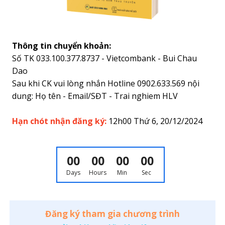
Thông tin chuyển khoản:
Số TK 033.100.377.8737 - Vietcombank - Bui Chau
Dao
Sau khi CK vui lòng nhắn Hotline 0902.633.569 nội
dung: Họ tên - Email/SĐT - Trai nghiem HLV
Hạn chót nhận đăng ký:
12h00 Thứ 6, 20/12/2024
00
00
00
00
Days
Hours
Min
Sec
Đăng ký tham gia chương trình
Vui lòng nhắn tin hoặc inbox Page để được tư vấn.